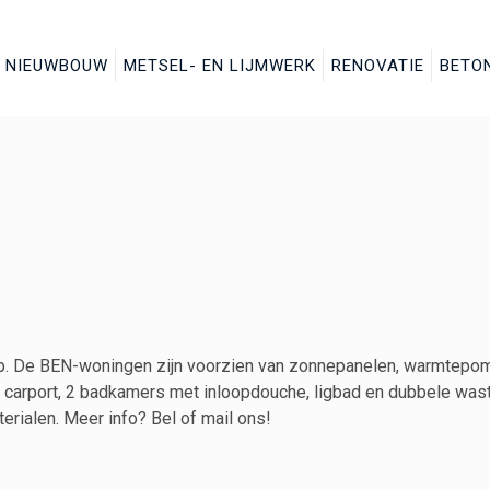
NIEUWBOUW
METSEL- EN LIJMWERK
RENOVATIE
BETO
p. De BEN-woningen zijn voorzien van zonnepanelen, warmtepomp
arport, 2 badkamers met inloopdouche, ligbad en dubbele wastafel
rialen. Meer info? Bel of mail ons!