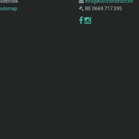
llebroek
info@kuviconstruct.be
routemap
BE 0669.717.395